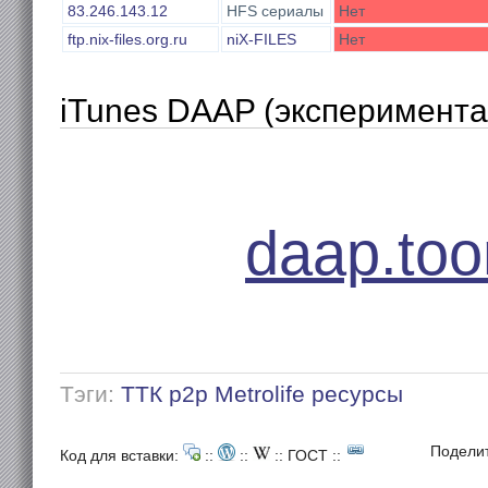
83.246.143.12
HFS сериалы
Нет
ftp.nix-files.org.ru
niX-FILES
Нет
iTunes DAAP (эксперимента
daap.to
Тэги:
ТТК
p2p
Metrolife
ресурсы
Подели
Код для вставки:
::
::
::
ГОСТ
::