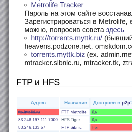
Metrolife Tracker
Пароль на этом сайте восстана
Зарегистрироваться в Metrolife,
можно, попросив совета
здесь
http://torrents.myttk.ru/
(бывший
heavens.podzone.net, omskdom.
torrents.myttk.biz
(ex. admin.met
mtracker.sibnic.ru, mtracker.tk, ztr
FTP и HFS
Адрес
Название
Доступен в
p2p
ftp.intelbi.ru
FTP Metrolife
Да
83.246.197.111:7000
HFS Tiger
Да
83.246.133.57
FTP Sibnic
Нет